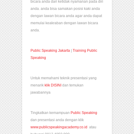
bicara anda dari ketidak nyamanan pada diri
anda. anda bisa samakan posisi kaki anda
dengan lawan bicara anda agar anda dapat
memulai keakraban dengan lawan bicara
anda.
Public Speaking Jakarta
|
Training Public
Speaking
Untuk memahami teknik presentasi yang
menarik
klik DISINI
dan temukan
jawabannya
Tingkatkan kemampuan
Public Speaking
dan presentasi anda dengan klik
www.publicspeakingacademy.co.id
atau