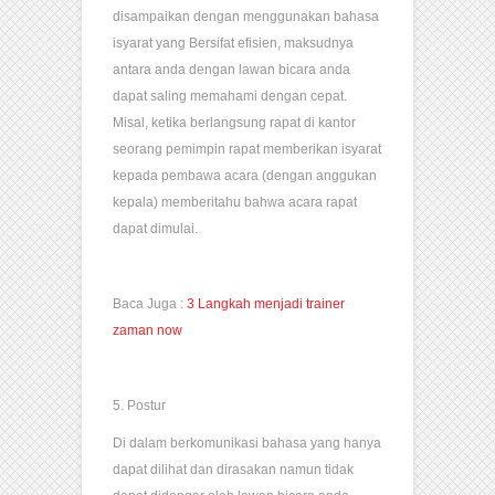
disampaikan dengan menggunakan bahasa
isyarat yang Bersifat efisien, maksudnya
antara anda dengan lawan bicara anda
dapat saling memahami dengan cepat.
Misal, ketika berlangsung rapat di kantor
seorang pemimpin rapat memberikan isyarat
kepada pembawa acara (dengan anggukan
kepala) memberitahu bahwa acara rapat
dapat dimulai.
Baca Juga :
3 Langkah menjadi trainer
zaman now
5. Postur
Di dalam berkomunikasi bahasa yang hanya
dapat dilihat dan dirasakan namun tidak