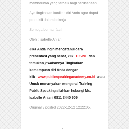
memberikan yang terbaik bagi perusahaan.
Ayo tingkatkan kualitas diri Anda agar dapat
produktif dalam bekerja.
Semoga bermanfaat!
Oleh : Isabelle Anjani
Jika Anda ingin mengetahui cara
presentasi yang hebat, klik
DISINI
dan
temukan jawabannya.Tingkatkan
kemampuan diri Anda dengan
klik
www.publicspeakingacademy.co.id
atau
Untuk menanyakan mengenai Training
Public Speaking silahkan hubungi Ms.
Isabelle Anjani 0811 3440 909
Originally posted 2022-12-12 12:22:05.