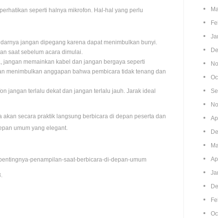
Ma
erhatikan seperti halnya mikrofon. Hal-hal yang perlu
Fe
Ja
ndarnya jangan dipegang karena dapat menimbulkan bunyi.
De
n saat sebelum acara dimulai.
ya, jangan memainkan kabel dan jangan bergaya seperti
No
kan menimbulkan anggapan bahwa pembicara tidak tenang dan
Oc
on jangan terlalu dekat dan jangan terlalu jauh. Jarak ideal
Se
No
a akan secara praktik langsung berbicara di depan peserta dan
Ap
i depan umum yang elegant.
De
Ma
Ap
m/pentingnya-penampilan-saat-berbicara-di-depan-umum
Ja
.
De
Fe
Oc