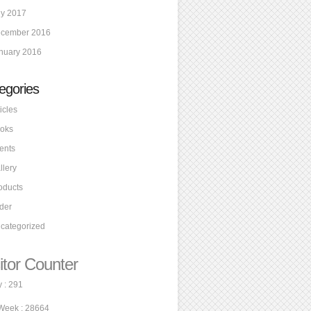
ly 2017
cember 2016
nuary 2016
egories
icles
oks
ents
llery
oducts
ider
categorized
itor Counter
 : 291
Week : 28664