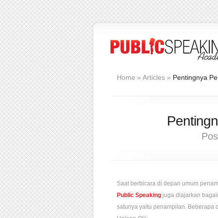
Home
»
Articles
»
Pentingnya Pe
Pentingn
Pos
Saat berbicara di depan umum penam
Public Speaking
juga diajarkan baga
satunya yaitu penampilan. Beberapa