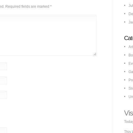
Ju
ed.
Required fields are marked
*
De
Ja
Cat
Art
Bo
Ev
Ga
Pr
Sl
Un
Vis
Today
This 