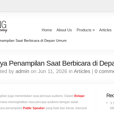
Home
About Us
Products
»
Articles
nampilan Saat Berbicara di Depan Umum
ya Penampilan Saat Berbicara di D
ted by
admin
on Jun 11, 2026 in
Articles
|
0 comm
Rec
pilan juga menentukan rasa percaya audiens. Dalam
Belajar
imana meningkatkan rasa percaya audiens dengan salah
3 
 cara penampilan
Public Speaker
yang baik dan benar, menurut
Mil