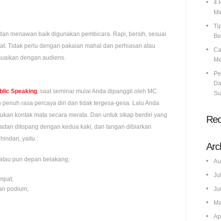
4 
Mi
Ti
dan menawan baik digunakan pembicara. Rapi, bersih, sesuai
Be
at. Tidak perlu dengan pakaian mahal dan perhiasan atau
Ca
esuaikan dengan audiens.
Me
Pe
Da
blic Speaking
, saat seminar mulai Anda dipanggil oleh MC.
Su
penuh rasa percaya diri dan tidak tergesa-gesa. Lalu Anda
kan kontak mata secara merata. Dan untuk sikap berdiri yang
Re
t badan ditopang dengan kedua kaki, dan tangan dibiarkan
indari, yaitu :
Arc
 atau pun depan belakang;
Au
Ju
empat;
an podium;
Ju
Ma
Ap