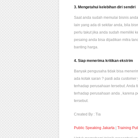
3. Mengetahui kelebihan diri sendiri
Saat anda sudah memulai bisnis and
lain yang ada di sekitar anda, bila bi
perlu takut jika anda sudah memiliki k
pesaing anda bisa dijadikan mitra tan
banting harga.
4. Siap menerima kritikan ekstrim
Banyak pengusaha tidak bisa menerim
ada kotak saran ? pasti ada customer
terhadap perusahaan tersebut. Anda tid
terhadap perusahaan anda , karena p
tersebut.
Created By : Tia
Public Speaking Jakarta
|
Training Pu