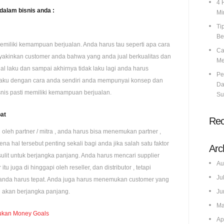
4 
dalam bisnis anda :
Mi
Ti
Be
miliki kemampuan berjualan. Anda harus tau seperti apa cara
Ca
akinkan customer anda bahwa yang anda jual berkualitas dan
Me
al laku dan sampai akhirnya tidak laku lagi anda harus
Pe
aku dengan cara anda sendiri anda mempunyai konsep dan
Da
nis pasti memiliki kemampuan berjualan.
Su
at
Re
oleh partner / mitra , anda harus bisa menemukan partner ,
ena hal tersebut penting sekali bagi anda jika salah satu faktor
Arc
 sulit untuk berjangka panjang. Anda harus mencari supplier
Au
tu juga di hinggapi oleh reseller, dan distributor , tetapi
Ju
or anda harus tepat. Anda juga harus menemukan customer yang
n akan berjangka panjang.
Ju
Ma
ukan Money Goals
Ap