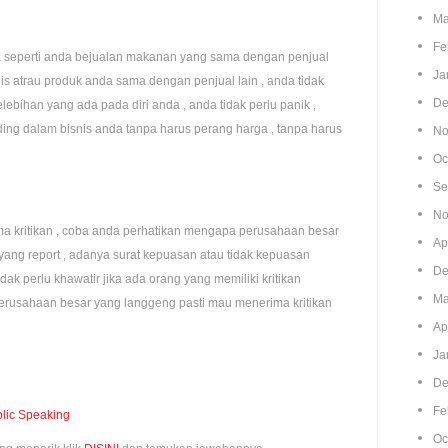
Ma
Fe
a seperti anda bejualan makanan yang sama dengan penjual
Ja
snis atrau produk anda sama dengan penjual lain , anda tidak
De
elebihan yang ada pada diri anda , anda tidak perlu panik ,
ding dalam bisnis anda tanpa harus perang harga , tanpa harus
No
Oc
Se
No
a kritikan , coba anda perhatikan mengapa perusahaan besar
Ap
 yang report , adanya surat kepuasan atau tidak kepuasan
De
ak perlu khawatir jika ada orang yang memiliki kritikan
Ma
erusahaan besar yang langgeng pasti mau menerima kritikan
Ap
Ja
De
Fe
blic Speaking
Oc