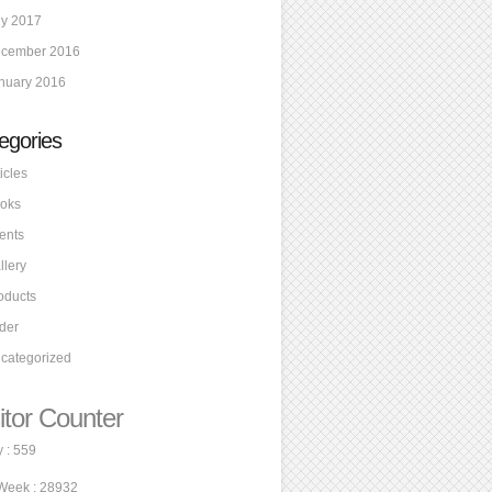
ly 2017
cember 2016
nuary 2016
egories
icles
oks
ents
llery
oducts
ider
categorized
itor Counter
 : 559
Week : 28932