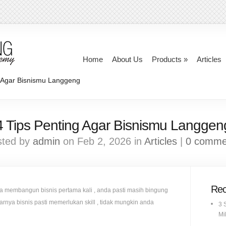
Home
About Us
Products
»
Articles
 Agar Bisnismu Langgeng
4 Tips Penting Agar Bisnismu Langgen
sted by
admin
on Feb 2, 2026 in
Articles
|
0 comme
Rec
a membangun bisnis pertama kali , anda pasti masih bingung
arnya bisnis pasti memerlukan skill , tidak mungkin anda
3 
Mil