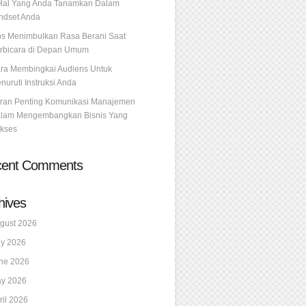
Hal Yang Anda Tanamkan Dalam
ndset Anda
ps Menimbulkan Rasa Berani Saat
rbicara di Depan Umum
ra Membingkai Audiens Untuk
nuruti Instruksi Anda
ran Penting Komunikasi Manajemen
lam Mengembangkan Bisnis Yang
kses
cent Comments
hives
gust 2026
ly 2026
ne 2026
y 2026
ril 2026