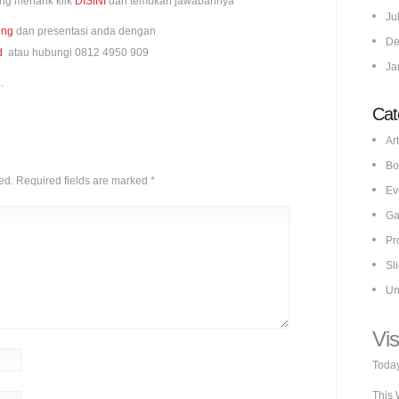
ng menarik klik
DISINI
dan temukan jawabannya
Ju
ing
dan presentasi anda dengan
De
d
atau hubungi 0812 4950 909
Ja
.
Cat
Art
Bo
ed.
Required fields are marked
*
Ev
Ga
Pr
Sl
Un
Vis
Today
This 