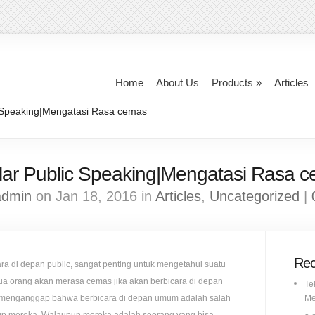
Home
About Us
Products
»
Articles
c Speaking|Mengatasi Rasa cemas
lar Public Speaking|Mengatasi Rasa 
admin
on Jan 18, 2016 in
Articles
,
Uncategorized
|
Rec
a di depan public, sangat penting untuk mengetahui suatu
a orang akan merasa cemas jika akan berbicara di depan
Te
menganggap bahwa berbicara di depan umum adalah salah
Me