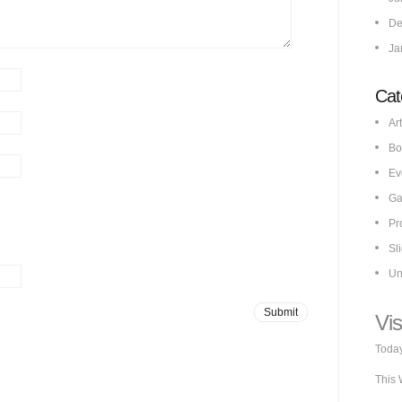
De
Ja
Cat
Art
Bo
Ev
Ga
Pr
Sl
Un
Vis
Today
This 