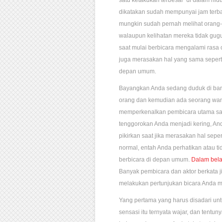
satu ketakukan terbesar di dalam hi
dikatakan sudah mempunyai jam terba
mungkin sudah pernah melihat orang-o
walaupun kelihatan mereka tidak gugu
saat mulai berbicara mengalami rasa
juga merasakan hal yang sama seperti
depan umum.
Bayangkan Anda sedang duduk di bar
orang dan kemudian ada seorang wan
memperkenalkan pembicara utama saat 
tenggorokan Anda menjadi kering, An
pikirkan saat jika merasakan hal sepe
normal, entah Anda perhatikan atau 
berbicara di depan umum.
Dalam bela
Banyak pembicara dan aktor berkata j
melakukan pertunjukan bicara Anda me
Yang pertama yang harus disadari un
sensasi itu ternyata wajar, dan tent