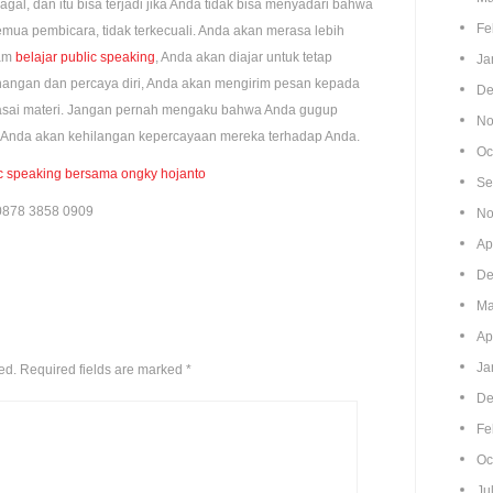
al, dan itu bisa terjadi jika Anda tidak bisa menyadari bahwa
Fe
mua pembicara, tidak terkecuali. Anda akan merasa lebih
lam
belajar public speaking
, Anda akan diajar untuk tetap
Ja
enangan dan percaya diri, Anda akan mengirim pesan kepada
De
ai materi. Jangan pernah mengaku bahwa Anda gugup
No
ce Anda akan kehilangan kepercayaan mereka terhadap Anda.
Oc
ic speaking bersama ongky hojanto
Se
0878 3858 0909
No
Ap
De
Ma
Ap
Ja
ed.
Required fields are marked
*
De
Fe
Oc
Ju