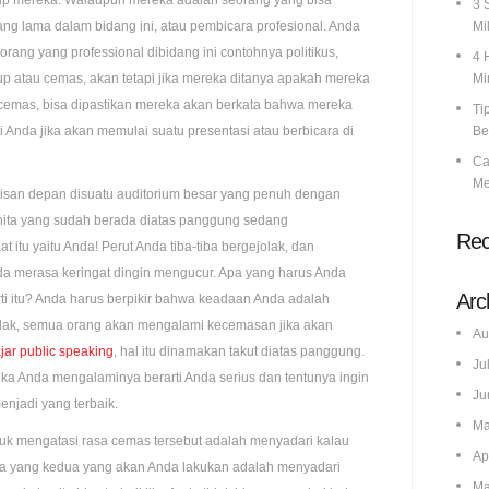
dup mereka. Walaupun mereka adalah seorang yang bisa
3 
ng lama dalam bidang ini, atau pembicara profesional. Anda
Mil
rang yang professional dibidang ini contohnya politikus,
4 
p atau cemas, akan tetapi jika mereka ditanya apakah mereka
Mi
 cemas, bisa dipastikan mereka akan berkata bahwa mereka
Ti
 Anda jika akan memulai suatu presentasi atau berbicara di
Be
Ca
Me
isan depan disuatu auditorium besar yang penuh dengan
ita yang sudah berada diatas panggung sedang
Re
itu yaitu Anda! Perut Anda tiba-tiba bergejolak, dan
da merasa keringat dingin mengucur. Apa yang harus Anda
Arc
rti itu? Anda harus berpikir bahwa keadaan Anda adalah
tidak, semua orang akan mengalami kecemasan jika akan
Au
jar public speaking
, hal itu dinamakan takut diatas panggung.
Ju
ika Anda mengalaminya berarti Anda serius dan tentunya ingin
Ju
njadi yang terbaik.
Ma
tuk mengatasi rasa cemas tersebut adalah menyadari kalau
Ap
unya yang kedua yang akan Anda lakukan adalah menyadari
Ma