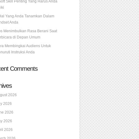
Soft Skill Penting Yang Harus Anda
iki
Hal Yang Anda Tanamkan Dalam
ndset Anda
ps Menimbulkan Rasa Berani Saat
rbicara di Depan Umum
ra Membingkai Audiens Untuk
nuruti Instruksi Anda
cent Comments
hives
gust 2026
ly 2026
ne 2026
y 2026
ril 2026
rch 2026