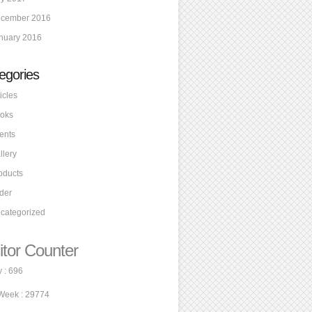
cember 2016
nuary 2016
egories
icles
oks
ents
llery
oducts
ider
categorized
itor Counter
 : 696
Week : 29774