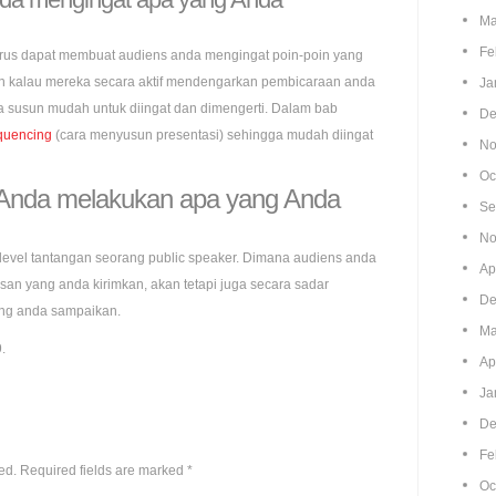
Ma
Fe
arus dapat membuat audiens anda mengingat poin-poin yang
an kalau mereka secara aktif mendengarkan pembicaraan anda
Ja
da susun mudah untuk diingat dan dimengerti. Dalam bab
De
quencing
(cara menyusun presentasi) sehingga mudah diingat
No
Oc
 Anda melakukan apa yang Anda
Se
No
at level tantangan seorang public speaker. Dimana audiens anda
Ap
an yang anda kirimkan, akan tetapi juga secara sadar
De
ng anda sampaikan.
Ma
.
Ap
Ja
De
Fe
ed.
Required fields are marked
*
Oc