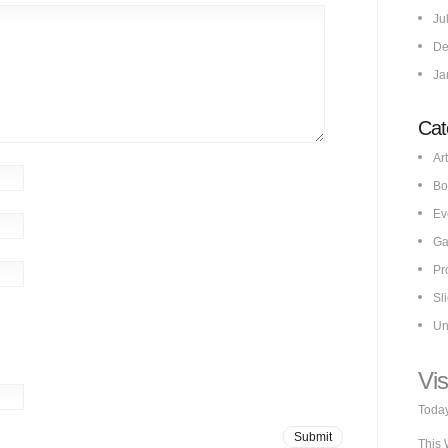
Ju
De
Ja
Cat
Art
Bo
Ev
Ga
Pr
Sl
Un
Vis
Today
This 