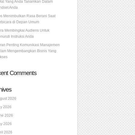
Hal Yang Anda Tanamkan Dalam
ndset Anda
ps Menimbulkan Rasa Berani Saat
rbicara di Depan Umum
ra Membingkai Audiens Untuk
nuruti Instruksi Anda
ran Penting Komunikasi Manajemen
lam Mengembangkan Bisnis Yang
kses
cent Comments
hives
gust 2026
ly 2026
ne 2026
y 2026
ril 2026