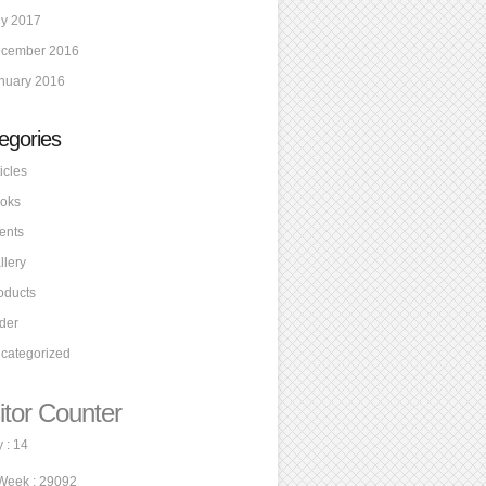
ly 2017
cember 2016
nuary 2016
egories
icles
oks
ents
llery
oducts
ider
categorized
itor Counter
 : 14
Week : 29092