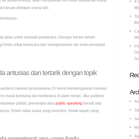
 ke audiens Anda, akan menjadikan diri Anda layakanya orang
4 
 karuan didepan orang lain.
Mi
Ti
pembicara :
Be
Ca
al awal untuk menjadi pembicara. Dengan berani tampil
Me
 Anda untuk berbicara dan mengeluarkan ide serta pendapat
Pe
Da
Su
 antusias dan tertarik dengan topik
Re
audiens mereka tahanselama 15 menit mendengarkan mereka
Arc
iens mulai tumbang dan berkelana di alam mimpi. Jika audiens
Au
mpaikan pidato, presentasi atau
public speaking
berarti ada
Ju
annya. Entah nada suara yang monoton, mimik wajah yang
Ju
Ma
Ap
da mengingat apa yang Anda