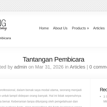
Home
About Us
Products
»
Articles
mbicara
Tantangan Pembicara
ted by
admin
on Mar 31, 2026 in
Articles
|
0 comm
Rec
 professional, dalam benak saya modal utama, seorang menjadi
 untuk tampil didepan orang banyak. Hal ini tidak sepenuhnya
3 
nya benar. Keberanian tanpa ditunjang oleh pengetahuan dan
Mil