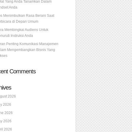
Hal Yang Anda Tanamkan Dalam
ndset Anda
ps Menimbulkan Rasa Berani Saat
rbicara di Depan Umum
ra Membingkai Audiens Untuk
nuruti Instruksi Anda
ran Penting Komunikasi Manajemen
lam Mengembangkan Bisnis Yang
kses
cent Comments
hives
gust 2026
ly 2026
ne 2026
y 2026
ril 2026