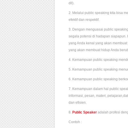
dll).
2. Melalui public speaking kita bis
efektif dan respektif.
3. Dengan menguasai public speaking
segala potensi di hadapan siapapun. 
yang Anda kenal yang akan membuat 
yang akan membuat hidup Anda beru
4. Kemampuan public speaking mendu
5. Kemampuan public speaking menumb
6. Kemampuan public speaking berkont
7. Kemampuan dalam hal public spe
informasi, pesan, materi, pelajaran,d
dan efisien.
8.
Public Speaker
adalah profesi deng
Contoh :