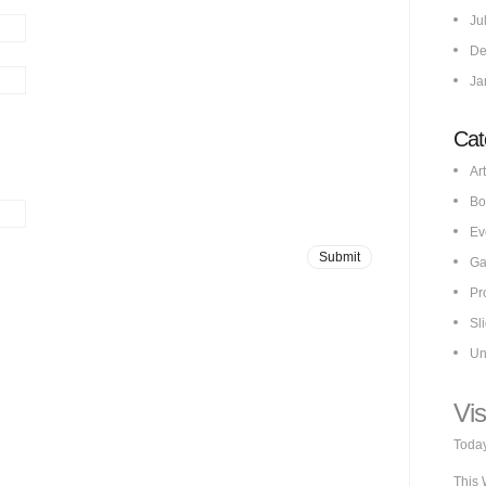
Ju
De
Ja
Cat
Art
Bo
Ev
Ga
Pr
Sl
Un
Vis
Today
This 