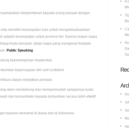
4 
Mi
a menyampaikan ide/pemikiran kepada orang banyak dengan
Ti
Be
Ca
 kita memiliki kesempatan luas untuk mengaktualisasikan
Me
Ini adalah kesempatan untuk promosi diri. Karena bukan siapa
Pe
hidup Anda berubah, tetapi siapa yang mengenal Andalah
Da
bah.
Public Speaking
Su
kung kepemimpinan/ leadership.
Re
uhkan kepercayaan diri/ self confident.
ribusi dalam melejitkan prestasi.
Arc
aking akan mendukung dan mempermudah sampainya suatu
Au
akwah dari komunikator kepada komunikan secara lebih efektif
Ju
Ju
an bayaran termahal di dunia dan di Indonesia.
Ma
Ap