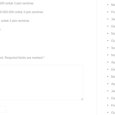
000 untuk 3 jam seminar.
Ma
0.000.000 untuk 3 jam seminar.
Fe
Ja
 untuk 3 jam seminar.
De
.
No
Oc
Se
No
ed.
Required fields are marked
*
Ap
De
Ma
Ap
Ja
De
Fe
Oc