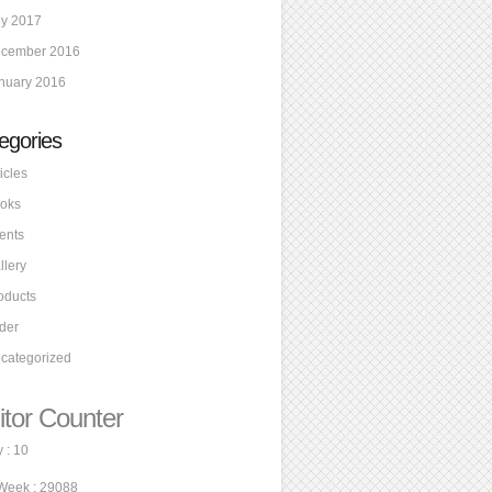
ly 2017
cember 2016
nuary 2016
egories
icles
oks
ents
llery
oducts
ider
categorized
itor Counter
 : 10
Week : 29088