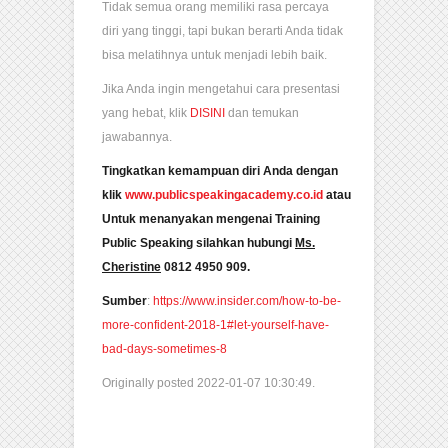
Tidak semua orang memiliki rasa percaya
diri yang tinggi, tapi bukan berarti Anda tidak
bisa melatihnya untuk menjadi lebih baik.
Jika Anda ingin mengetahui cara presentasi
yang hebat, klik
DISINI
dan temukan
jawabannya.
Tingkatkan kemampuan diri Anda dengan
klik
www.publicspeakingacademy.co.id
atau
Untuk menanyakan mengenai Training
Public Speaking silahkan hubungi
Ms.
Cheristine
0812 4950 909.
Sumber
:
https://www.insider.com/how-to-be-
more-confident-2018-1#let-yourself-have-
bad-days-sometimes-8
Originally posted 2022-01-07 10:30:49.