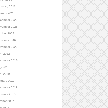
bruary 2026
nuary 2026
cember 2025
vember 2025
tober 2025
ptember 2025
vember 2022
ril 2022
cember 2019
y 2019
ril 2019
nuary 2019
cember 2018
bruary 2018
tober 2017
ly 2017