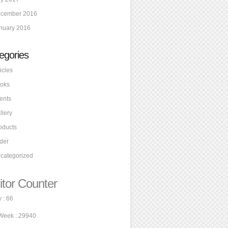
cember 2016
nuary 2016
egories
icles
oks
ents
llery
oducts
ider
categorized
itor Counter
 : 66
Week : 29940