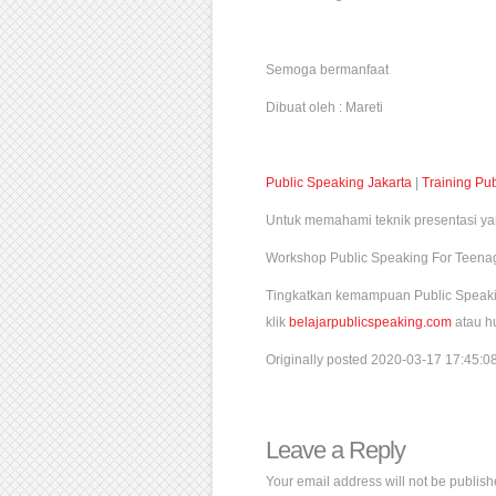
Semoga bermanfaat
Dibuat oleh : Mareti
Public Speaking Jakarta
|
Training Pu
Untuk memahami teknik presentasi ya
Workshop Public Speaking For Teenage
Tingkatkan kemampuan Public Speaki
klik
belajarpublicspeaking.com
atau h
Originally posted 2020-03-17 17:45:08
Leave a Reply
Your email address will not be publish