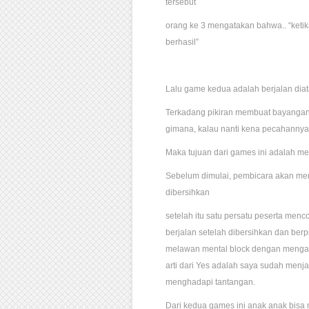
tersebut
orang ke 3 mengatakan bahwa.. “ketika 
berhasil”
Lalu game kedua adalah berjalan dia
Terkadang pikiran membuat bayangan 
gimana, kalau nanti kena pecahannya
Maka tujuan dari games ini adalah m
Sebelum dimulai, pembicara akan men
dibersihkan
setelah itu satu persatu peserta menc
berjalan setelah dibersihkan dan ber
melawan mental block dengan mengat
arti dari Yes adalah saya sudah menjad
menghadapi tantangan.
Dari kedua games ini anak anak bisa