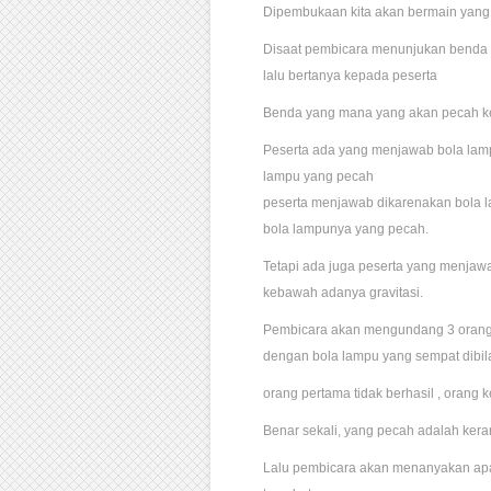
Dipembukaan kita akan bermain yan
Disaat pembicara menunjukan benda b
lalu bertanya kepada peserta
Benda yang mana yang akan pecah ke
Peserta ada yang menjawab bola la
lampu yang pecah
peserta menjawab dikarenakan bola lam
bola lampunya yang pecah.
Tetapi ada juga peserta yang menjaw
kebawah adanya gravitasi.
Pembicara akan mengundang 3 orang 
dengan bola lampu yang sempat dibila
orang pertama tidak berhasil , orang 
Benar sekali, yang pecah adalah kera
Lalu pembicara akan menanyakan apa 