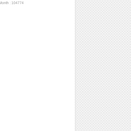
Month : 104774