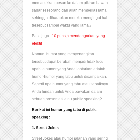
memasukkan pesan ke dalam pikiran bawah
sadar seseorang dan akan membekas lama
sehingga diharapkan mereka mengingat hal
tersebut sampai waktu yang lama.\
Baca juga :
10 prinsip mendengarkan yang
efektif
Namun, humor yang menyenangkan
tersebut dapat berubah menjadi tidak lucu
apabila humor yang Anda lontarkan adalah
humor-humor yang tabu untuk disampaikan.
Seperti apa humor yang tabu atau sebaiknya
Anda hindari untuk Anda bawakan dalam
sebuah presentasi atau public speaking?
Berikut ini humor yang tabu di public
speaking :
1. Street Jokes
Street Jokes atau humor jalanan yang sering