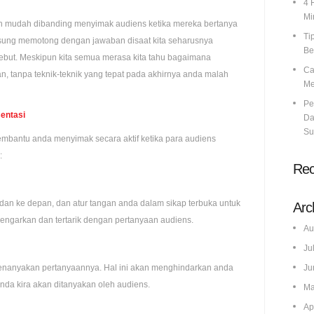
4 
Mi
ih mudah dibanding menyimak audiens ketika mereka bertanya
Ti
ngsung memotong dengan jawaban disaat kita seharusnya
Be
but. Meskipun kita semua merasa kita tahu bagaimana
Ca
 tanpa teknik-teknik yang tepat pada akhirnya anda malah
Me
Pe
entasi
Da
Su
embantu anda menyimak secara aktif ketika para audiens
:
Re
an ke depan, dan atur tangan anda dalam sikap terbuka untuk
Arc
ngarkan dan tertarik dengan pertanyaan audiens.
Au
Ju
enanyakan pertanyaannya. Hal ini akan menghindarkan anda
Ju
nda kira akan ditanyakan oleh audiens.
Ma
Ap