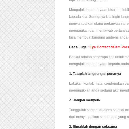
tapi hal ini sering terjadi.
Mengajukan pertanyaan bisa jadi leb
kepada kita. Seringnya kita ingin la
menyampaikan ulang pertanyaan terse
mengajukan dan menjawab pertanyaan,
bisa membuat bingung audiens anda.
Baca Juga :
Eye Contact dalam Pres
Berikut adalah beberapa tips untuk m
mengajukan pertanyaan kepada anda
1. Tataplah langsung si penanya
Lakukan kontak mata, condongkan bad
menunjukkan anda sedang aktif mende
2. Jangan menyela
Tunggulah sampai audiens selesai m
dari menyimpulkan sendiri apa yang a
3. Simaklah dengan seksama