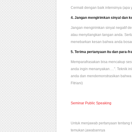
Cermati dengan baik intensinya (apa 
4. Jangan mengirimkan sinyal dan k
Jangan mengirimkan sinyal negatif d
atau menyilangkan tangan anda. Serta
menebarkan kesan bahwa anda bosan, 
5. Terima pertanyaan itu dan para-f
Memparafrasakan bisa mencakup sesua
anda ingin menanyakan….”. Teknik in
anda dan mendemonstrasikan bahwa 
Fitriani)
Seminar Public Speaking
Untuk menjawab pertanyaan tentang t
temukan jawabannya