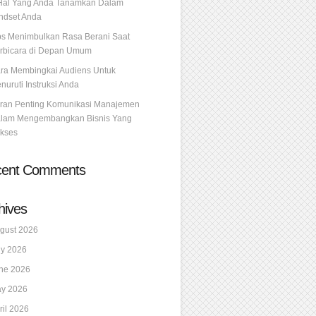
Hal Yang Anda Tanamkan Dalam
ndset Anda
ps Menimbulkan Rasa Berani Saat
rbicara di Depan Umum
ra Membingkai Audiens Untuk
nuruti Instruksi Anda
ran Penting Komunikasi Manajemen
lam Mengembangkan Bisnis Yang
kses
cent Comments
hives
gust 2026
ly 2026
ne 2026
y 2026
ril 2026