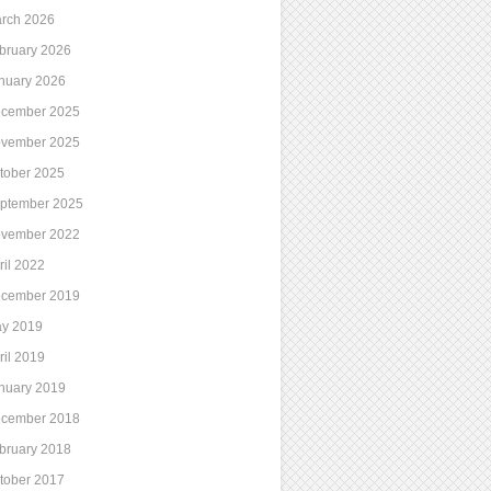
rch 2026
bruary 2026
nuary 2026
cember 2025
vember 2025
tober 2025
ptember 2025
vember 2022
ril 2022
cember 2019
y 2019
ril 2019
nuary 2019
cember 2018
bruary 2018
tober 2017