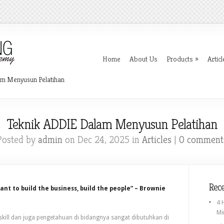
Home
About Us
Products
»
Articl
am Menyusun Pelatihan
Teknik ADDIE Dalam Menyusun Pelatihan
Posted by
admin
on Dec 24, 2025 in
Articles
|
0 comment
Rece
want to build the business, build the people” – Brownie
4 
Mi
kill dan juga pengetahuan di bidangnya sangat dibutuhkan di