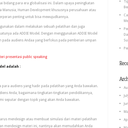
Ti
ai bidang para era globalisasi ini. Dalam upaya peningkatan
Be
a Manusia, Human Development khususnya perusahaan atau
Ca
erperan penting untuk bisa mewujudkannya.
Me
gunakan dalam melakukan sebuah pelatihan dan juga
Pe
 satunya ada ADDIE Model. Dengan menggunakan ADDIE Model
Da
an pada audiens Andaa yang berfokus pada pemberian umpan
Su
Pe
eri presentasi public speaking
Rec
el adalah :
Arch
 para audiens yang hadir pada pelatihan yang Anda bawakan.
Au
udiens Anda, bagaimana tingkatan-tingkatan pendidikannya,
Ju
mi seputar dengan topik yang akan Anda bawakan.
Ju
Ma
arus mendesign atau membuat simulasi dari materi pelatihan
Ap
an mendesign materi ini, nantinya akan memudahkan Anda
Ma