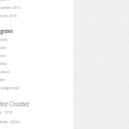
cember 2016
nuary 2016
gories
icles
oks
ents
llery
oducts
ider
categorized
itor Counter
 : 1018
Week : 28365