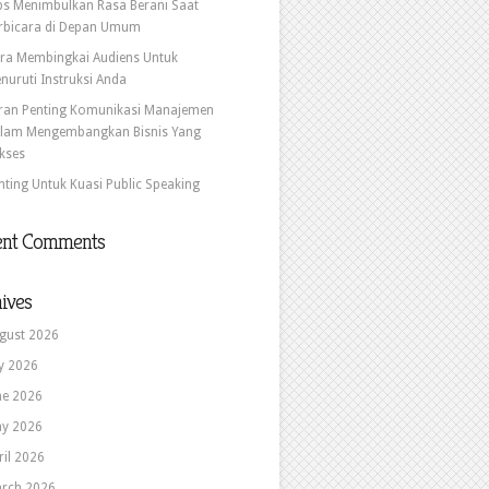
ps Menimbulkan Rasa Berani Saat
rbicara di Depan Umum
ra Membingkai Audiens Untuk
nuruti Instruksi Anda
ran Penting Komunikasi Manajemen
lam Mengembangkan Bisnis Yang
kses
nting Untuk Kuasi Public Speaking
ent Comments
ives
gust 2026
ly 2026
ne 2026
y 2026
ril 2026
rch 2026