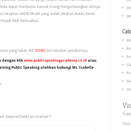
a Anda dapat membantu banyak orang mengembangkan dirinya
De
Ayo terapkan ADDIE Model yang sudah dibahas diatas dalam
Ja
njadi lebih berkualitas.
Cate
Art
Bo
ntasi yang hebat, klik
DISINI
dan temukan jawabannya.
Ev
 dengan klik
www.publicspeakingacademy.co.id
atau
Ga
ing Public Speaking silahkan hubungi Ms. Isabelle
Pr
Sl
7.
Un
Vis
Today
ed.
Required fields are marked
*
This 