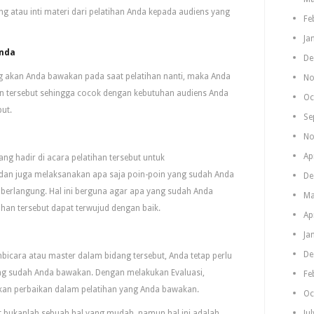
 atau inti materi dari pelatihan Anda kepada audiens yang
Fe
Ja
Anda
De
ng akan Anda bawakan pada saat pelatihan nanti, maka Anda
No
n tersebut sehingga cocok dengan kebutuhan audiens Anda
Oc
but.
Se
No
Ap
ng hadir di acara pelatihan tersebut untuk
an juga melaksanakan apa saja poin-poin yang sudah Anda
De
 berlangung. Hal ini berguna agar apa yang sudah Anda
Ma
ihan tersebut dapat terwujud dengan baik.
Ap
Ja
De
bicara atau master dalam bidang tersebut, Anda tetap perlu
ang sudah Anda bawakan. Dengan melakukan Evaluasi,
Fe
an perbaikan dalam pelatihan yang Anda bawakan.
Oc
bukanlah sebuah hal yang mudah, namun hal ini adalah
Ju