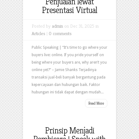
Penjualan lewat
Presentasi Virtual
Posted by
admin
on Dec 31, 2025 in
Articles
|
0 comments
Public Speaking | “It’s time to go where your
buyers live: online. If you pride yourself on
being where your buyers are, why aren’t you
online yet?” – Jamie Shanks Terjadinya
transaksi jual-beli banyak bergantung pada
kepercayaan dan hubungan baik. Faktor
hubungan ini tidak dapat dengan mudah...
Read More
Prinsip Menjadi